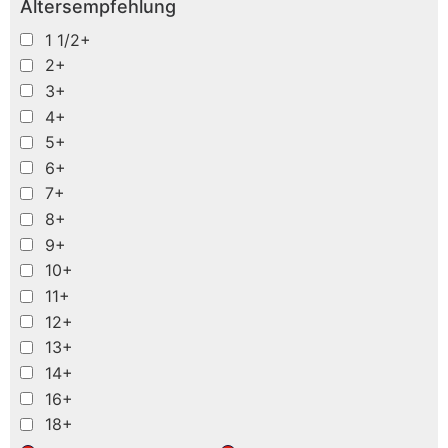
Altersempfehlung
1 1/2+
2+
3+
4+
5+
6+
7+
8+
9+
10+
11+
12+
13+
14+
16+
18+