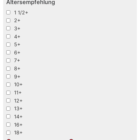
Altersempfehlung
1 1/2+
2+
3+
4+
5+
6+
7+
8+
9+
10+
11+
12+
13+
14+
16+
18+