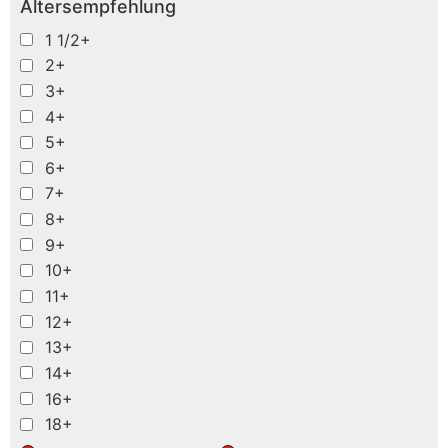
Altersempfehlung
1 1/2+
2+
3+
4+
5+
6+
7+
8+
9+
10+
11+
12+
13+
14+
16+
18+