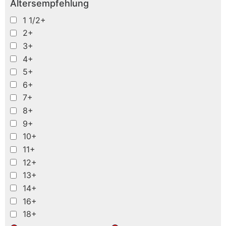
Altersempfehlung
1 1/2+
2+
3+
4+
5+
6+
7+
8+
9+
10+
11+
12+
13+
14+
16+
18+