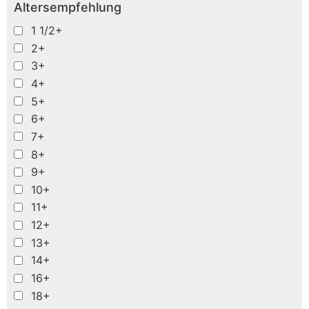
Altersempfehlung
1 1/2+
2+
3+
4+
5+
6+
7+
8+
9+
10+
11+
12+
13+
14+
16+
18+