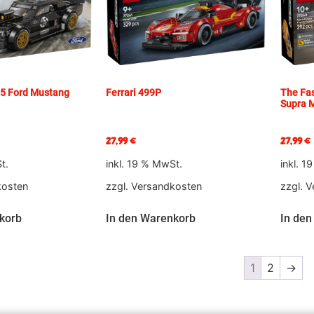
65 Ford Mustang
Ferrari 499P
The Fas
Supra 
27,99
€
27,99
€
t.
inkl. 19 % MwSt.
inkl. 1
kosten
zzgl.
Versandkosten
zzgl.
V
korb
In den Warenkorb
In den
1
2
→