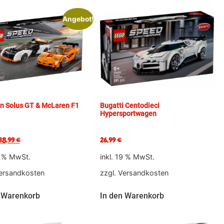
Angebot!
n Solus GT & McLaren F1
Bugatti Centodieci
Hypersportwagen
38,99
€
26,99
€
9 % MwSt.
inkl. 19 % MwSt.
ersandkosten
zzgl.
Versandkosten
 Warenkorb
In den Warenkorb