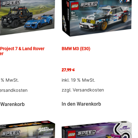
BMW M3 (E30)
Project 7 & Land Rover
er
27,99
€
inkl. 19 % MwSt.
9 % MwSt.
zzgl.
Versandkosten
ersandkosten
In den Warenkorb
 Warenkorb