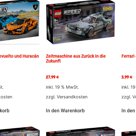
evuelto und Huracán
Zeitmaschine aus Zurück in die
Ferrari
Zukunft
27,99
€
3,99
€
t.
inkl. 19 % MwSt.
inkl. 1
kosten
zzgl.
Versandkosten
zzgl.
V
korb
In den Warenkorb
In den