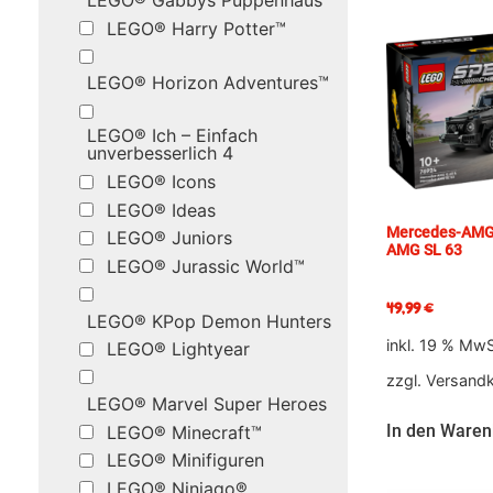
LEGO® Gabbys Puppenhaus
LEGO® Harry Potter™
LEGO® Horizon Adventures™
LEGO® Ich – Einfach
unverbesserlich 4
LEGO® Icons
LEGO® Ideas
Mercedes-AMG 
LEGO® Juniors
AMG SL 63
LEGO® Jurassic World™
49,99
€
LEGO® KPop Demon Hunters
inkl. 19 % MwS
LEGO® Lightyear
zzgl.
Versand
LEGO® Marvel Super Heroes
In den Waren
LEGO® Minecraft™
LEGO® Minifiguren
LEGO® Ninjago®