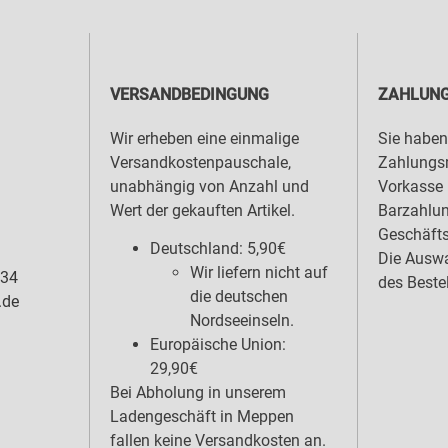
VERSANDBEDINGUNG
ZAHLUNG
Wir erheben eine einmalige
Sie haben
Versandkostenpauschale,
Zahlungsm
unabhängig von Anzahl und
Vorkasse 
Wert der gekauften Artikel.
Barzahlu
Geschäfts
Deutschland: 5,90€
Die Auswa
Wir liefern nicht auf
 34
des Beste
die deutschen
.de
Nordseeinseln.
Europäische Union:
29,90€
Bei Abholung in unserem
Ladengeschäft in Meppen
fallen keine Versandkosten an.