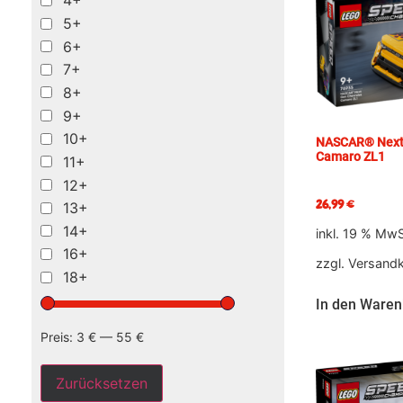
4+
5+
6+
7+
8+
9+
10+
NASCAR® Next 
Camaro ZL1
11+
12+
26,99
€
13+
14+
inkl. 19 % MwS
16+
zzgl.
Versand
18+
In den Waren
Preis:
3 €
—
55 €
Zurücksetzen