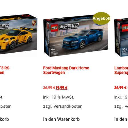
Angebot!
T3 RS
Ford Mustang Dark Horse
Lambor
gen
Sportwagen
Supers
26,99
€
19,99
€
26,99
€
t.
inkl. 19 % MwSt.
inkl. 1
kosten
zzgl.
Versandkosten
zzgl.
V
korb
In den Warenkorb
In den