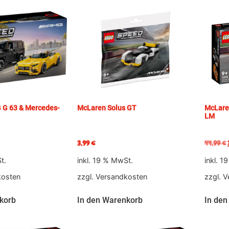
G 63 & Mercedes-
McLaren Solus GT
McLare
LM
3,99
€
44,99
€
t.
inkl. 19 % MwSt.
inkl. 1
kosten
zzgl.
Versandkosten
zzgl.
V
korb
In den Warenkorb
In den