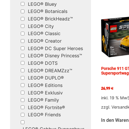
LEGO® Bluey
LEGO® Botanicals
LEGO® BrickHeadz™
LEGO® City
LEGO® Classic
LEGO® Creator
LEGO® DC Super Heroes
LEGO® Disney Princess™
LEGO® DOTS
Porsche 911 G
LEGO® DREAMZzz™
Supersportwa
LEGO® DUPLO®
LEGO® Editions
26,99
€
LEGO® Exklusiv
inkl. 19 % MwS
LEGO® Family
LEGO® Fortnite®
zzgl.
Versand
LEGO® Friends
In den Waren