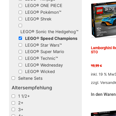
LEGO® ONE PIECE
LEGO® Pokémon™
LEGO® Shrek
LEGO® Sonic the Hedgehog™
LEGO® Speed Champions
LEGO® Star Wars™
Lamborghini R
LEGO® Super Mario
STO
LEGO® Technic™
LEGO® Wednesday
49,99
€
LEGO® Wicked
inkl. 19 % MwS
Seltene Sets
zzgl.
Versand
Altersempfehlung
In den Waren
1 1/2+
2+
3+