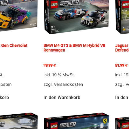
Gen Chevrolet
BMW M4 GT3 & BMW M Hybrid V8
Jaguar 
Rennwagen
Defend
49,99
€
54,99
€
t.
inkl. 19 % MwSt.
inkl. 1
kosten
zzgl.
Versandkosten
zzgl.
V
korb
In den Warenkorb
In den