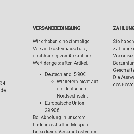
VERSANDBEDINGUNG
ZAHLUNG
Wir erheben eine einmalige
Sie haben
Versandkostenpauschale,
Zahlungsm
unabhängig von Anzahl und
Vorkasse 
Wert der gekauften Artikel.
Barzahlu
Geschäfts
Deutschland: 5,90€
Die Auswa
Wir liefern nicht auf
 34
des Beste
die deutschen
.de
Nordseeinseln.
Europäische Union:
29,90€
Bei Abholung in unserem
Ladengeschäft in Meppen
fallen keine Versandkosten an.