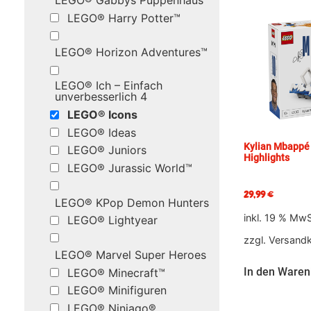
LEGO® Gabbys Puppenhaus
LEGO® Harry Potter™
LEGO® Horizon Adventures™
LEGO® Ich – Einfach
unverbesserlich 4
LEGO® Icons
LEGO® Ideas
Kylian Mbappé 
LEGO® Juniors
Highlights
LEGO® Jurassic World™
29,99
€
LEGO® KPop Demon Hunters
inkl. 19 % MwS
LEGO® Lightyear
zzgl.
Versand
LEGO® Marvel Super Heroes
In den Waren
LEGO® Minecraft™
LEGO® Minifiguren
LEGO® Ninjago®