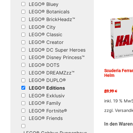
LEGO® Bluey
LEGO® Botanicals
LEGO® BrickHeadz™
LEGO® City
LEGO® Classic
LEGO® Creator
LEGO® DC Super Heroes
LEGO® Disney Princess™
LEGO® DOTS
Scuderia Ferra
LEGO® DREAMZzz™
Helm
LEGO® DUPLO®
LEGO® Editions
89,99
€
LEGO® Exklusiv
inkl. 19 % MwS
LEGO® Family
LEGO® Fortnite®
zzgl.
Versand
LEGO® Friends
In den Waren