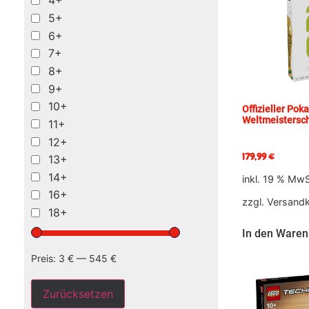
4+
5+
6+
7+
8+
9+
10+
Offizieller Pok
Weltmeistersc
11+
12+
179,99
€
13+
14+
inkl. 19 % MwS
16+
zzgl.
Versand
18+
In den Waren
Preis:
3 €
—
545 €
Zurücksetzen