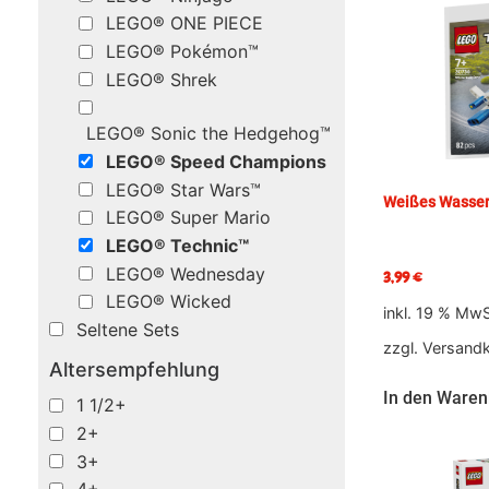
LEGO® ONE PIECE
LEGO® Pokémon™
LEGO® Shrek
LEGO® Sonic the Hedgehog™
LEGO® Speed Champions
LEGO® Star Wars™
Weißes Wasser
LEGO® Super Mario
LEGO® Technic™
LEGO® Wednesday
3,99
€
LEGO® Wicked
inkl. 19 % MwS
Seltene Sets
zzgl.
Versand
Altersempfehlung
In den Waren
1 1/2+
2+
3+