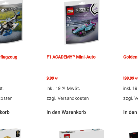
flugzeug
F1 ACADEMY™ Mini-Auto
Golden 
3,99
€
139,99
€
t.
inkl. 19 % MwSt.
inkl. 1
kosten
zzgl.
Versandkosten
zzgl.
V
korb
In den Warenkorb
In den