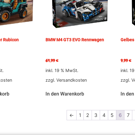
r Rubicon
BMW M4 GT3 EVO Rennwagen
Gelbes
64,99
€
9,99
€
t.
inkl. 19 % MwSt.
inkl. 1
kosten
zzgl.
Versandkosten
zzgl.
V
korb
In den Warenkorb
In den
←
1
2
3
4
5
6
7