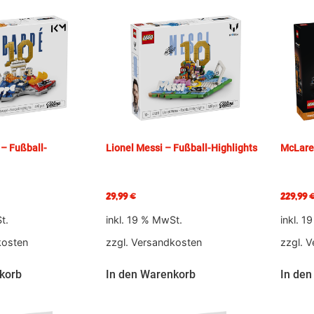
– Fußball-
Lionel Messi – Fußball-Highlights
McLare
29,99
€
229,99
t.
inkl. 19 % MwSt.
inkl. 1
kosten
zzgl.
Versandkosten
zzgl.
V
korb
In den Warenkorb
In den