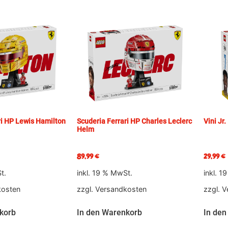
ri HP Lewis Hamilton
Scuderia Ferrari HP Charles Leclerc
Vini Jr
Helm
89,99
€
29,99
€
t.
inkl. 19 % MwSt.
inkl. 1
kosten
zzgl.
Versandkosten
zzgl.
V
korb
In den Warenkorb
In den