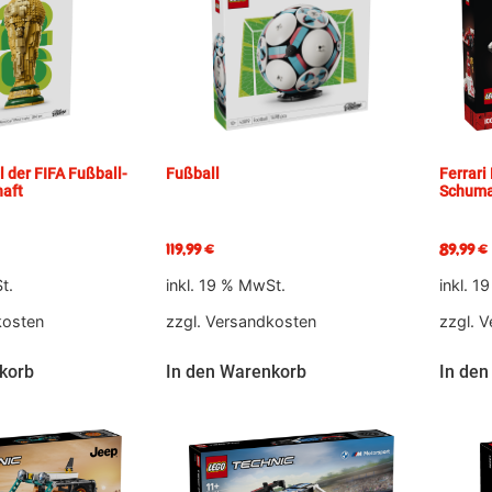
al der FIFA Fußball-
Fußball
Ferrari
haft
Schuma
119,99
€
89,99
€
t.
inkl. 19 % MwSt.
inkl. 1
kosten
zzgl.
Versandkosten
zzgl.
V
korb
In den Warenkorb
In den